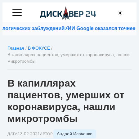
☀️
огических заблуждений
⚡
ИИ Google оказался точнее вр
Главная
/
В ФОКУСЕ
/
В капиллярах пациентов, умерших от коронавируса, нашли
микротромбы
В капиллярах
пациентов, умерших от
коронавируса, нашли
микротромбы
Андрей Исаченко
13.02.2021
ДАТА
АВТОР