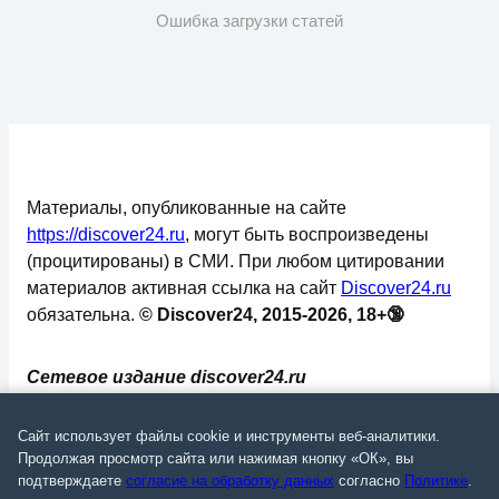
Ошибка загрузки статей
Материалы, опубликованные на сайте
https://discover24.ru
, могут быть воспроизведены
(процитированы) в СМИ. При любом цитировании
материалов активная ссылка на сайт
Discover24.ru
обязательна.
© Discover24, 2015-2026, 18+🔞
Сетевое издание discover24.ru
зарегистрировано в Федеральной службе по
надзору в сфере связи, информационных
Сайт использует файлы cookie и инструменты веб-аналитики.
технологий и массовых коммуникаций
Продолжая просмотр сайта или нажимая кнопку «ОК», вы
подтверждаете
согласие на обработку данных
согласно
Политике
.
(Роскомнадзор). Регистрационный номер: ЭЛ №