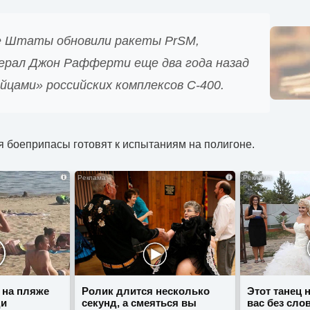
 Штаты обновили ракеты PrSM,
ерал Джон Рафферти еще два года назад
йцами» российских комплексов С-400.
 боеприпасы готовят к испытаниям на полигоне.
i
i
 на пляже
Ролик длится несколько
Этот танец 
ди
секунд, а смеяться вы
вас без сло