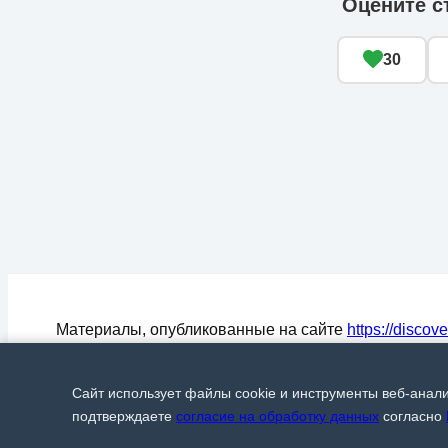
Оцените с
30
Материалы, опубликованные на сайте
https://discov
могут быть воспроизведены (процитированы) в СМ
любом цитировании материалов активная ссылка на
Сайт использует файлы cookie и инструменты веб-анал
Discover24.ru
обязательна.
© Discover24, 2015-2026
подтверждаете
согласие на обработку данных
согласно