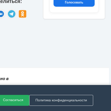
елиться:
Голосовать
но в
✅
📄
💬
🔐
📝
⚙️
ный
Согласиться
Политика конфиденциальности