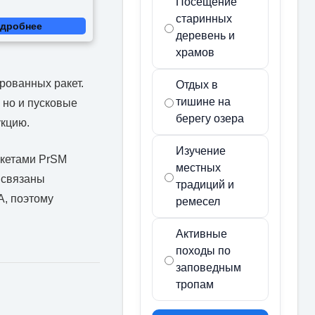
Посещение
старинных
дробнее
деревень и
храмов
рованных ракет.
Отдых в
тишине на
 но и пусковые
берегу озера
укцию.
Изучение
акетами PrSM
местных
 связаны
традиций и
А, поэтому
ремесел
Активные
походы по
заповедным
тропам