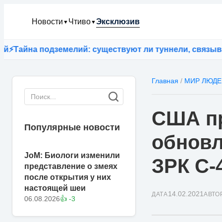
Новости
Чтиво
Эксклюзив
▼
▼
йна подземелий: существуют ли туннели, связывающи
Главная
/
МИР ЛЮДЕ
США п
Популярные новости
обновл
JoM: Биологи изменили
ЗРК С-
представление о змеях
после открытия у них
настоящей шеи
14.02.2021
ДАТА
АВТО
06.08.2026
👍 -3