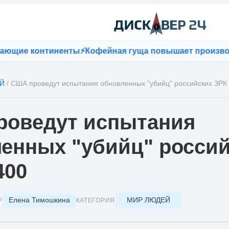
е континенты
⚡
Кофейная гуща повышает производитель
Й
/
США проведут испытания обновленных "убийц" российских ЗРК
роведут испытания
енных "убийц" росси
400
Елена Тимошкина
МИР ЛЮДЕЙ
Р
КАТЕГОРИЯ