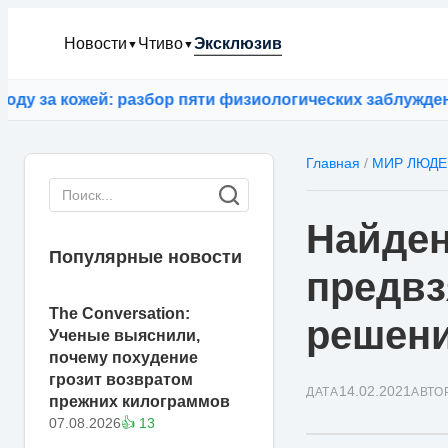
Новости
Чтиво
Эксклюзив
▼
▼
за кожей: разбор пяти физиологических заблуждений
⚡
Главная
/
МИР ЛЮДЕ
Найден
Популярные новости
предвз
The Conversation:
решен
Ученые выяснили,
почему похудение
грозит возвратом
14.02.2021
ДАТА
АВТО
прежних килограммов
07.08.2026
👍 13