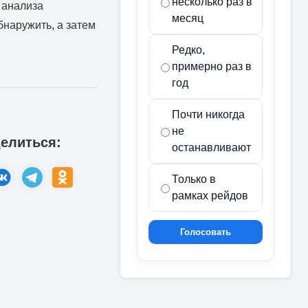
несколько раз в
 анализа
месяц
бнаружить, а затем
Редко,
примерно раз в
год
Почти никогда
не
елиться:
останавливают
Только в
рамках рейдов
Голосовать