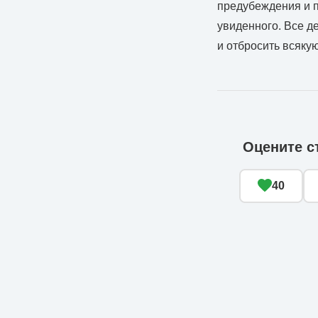
предубеждения и п
увиденного. Все де
и отбросить всяку
Оцените с
40