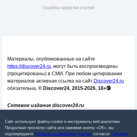
Ошибка загрузки статей
Материалы, опубликованные на сайте
https://discover24.ru
, могут быть воспроизведены
(процитированы) в СМИ. При любом цитировании
материалов активная ссылка на сайт
Discover24.ru
обязательна.
© Discover24, 2015-2026, 18+🔞
Сетевое издание discover24.ru
зарегистрировано в Федеральной службе по
надзору в сфере связи, информационных
Сайт использует файлы cookie и инструменты веб-аналитики.
технологий и массовых коммуникаций
Продолжая просмотр сайта или нажимая кнопку «ОК», вы
подтверждаете
согласие на обработку данных
согласно
Политике
.
(Роскомнадзор). Регистрационный номер: ЭЛ №