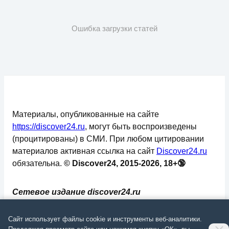
Ошибка загрузки статей
Материалы, опубликованные на сайте
https://discover24.ru
, могут быть воспроизведены
(процитированы) в СМИ. При любом цитировании
материалов активная ссылка на сайт
Discover24.ru
обязательна.
© Discover24, 2015-2026, 18+🔞
Сетевое издание discover24.ru
зарегистрировано в Федеральной службе по
надзору в сфере связи, информационных
Сайт использует файлы cookie и инструменты веб-аналитики.
технологий и массовых коммуникаций