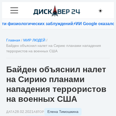
☀️
и физиологических заблуждений
⚡
ИИ Google оказался т
Главная
/
МИР ЛЮДЕЙ
/
Байден объяснил налет на Сирию планами нападения
террористов на военных США
Байден объяснил налет
на Сирию планами
нападения террористов
на военных США
Елена Тимошкина
28.02.2021
ДАТА
АВТОР