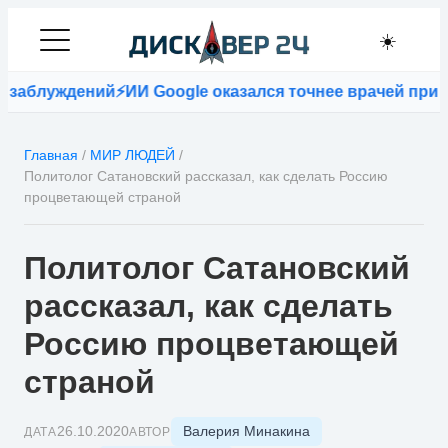
☀️
аблуждений
⚡
ИИ Google оказался точнее врачей при по
Главная
/
МИР ЛЮДЕЙ
/
Политолог Сатановский рассказал, как сделать Россию
процветающей страной
Политолог Сатановский
рассказал, как сделать
Россию процветающей
страной
Валерия Минакина
26.10.2020
ДАТА
АВТОР