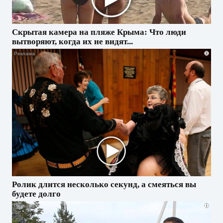
Скрытая камера на пляже Крыма: Что люди
вытворяют, когда их не видят...
i
Ролик длится несколько секунд, а смеяться вы
будете долго
i