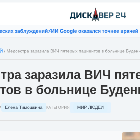
х заблуждений
⚡
ИИ Google оказался точнее врачей при
Й
/
Медсестра заразила ВИЧ пятерых пациентов в больнице Буден
тра заразила ВИЧ пят
тов в больнице Буден
Елена Тимошкина
МИР ЛЮДЕЙ
Р
КАТЕГОРИЯ