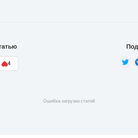
татью
Под
4
Ошибка загрузки статей