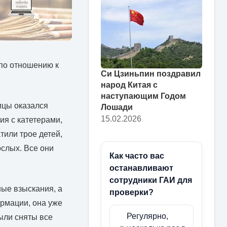
по отношению к
Си Цзиньпин поздравил
народ Китая с
наступающим Годом
ицы оказался
Лошади
15.02.2026
я с катетерами,
или трое детей,
ослых. Все они
Как часто вас
останавливают
сотрудники ГАИ для
ые взыскания, а
проверки?
ормации, она уже
Регулярно,
ыли сняты все