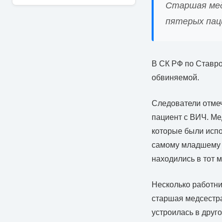
Старшая мед
пятерых пац
В СК РФ по Ставро
обвиняемой.
Следователи отмеч
пациент с ВИЧ. Ме
которые были испо
самому младшему и
находились в тот 
Несколько работн
старшая медсестра
устроилась в друг