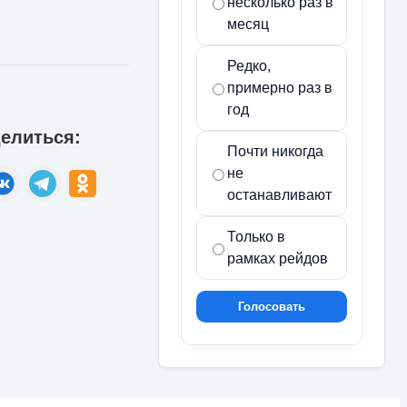
несколько раз в
месяц
Редко,
примерно раз в
год
елиться:
Почти никогда
не
останавливают
Только в
рамках рейдов
Голосовать