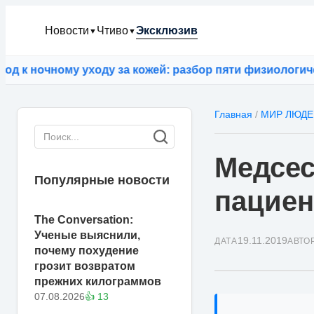
Новости
Чтиво
Эксклюзив
▼
▼
 ночному уходу за кожей: разбор пяти физиологически
Главная
/
МИР ЛЮДЕ
Медсес
Популярные новости
пациен
The Conversation:
Ученые выяснили,
19.11.2019
ДАТА
АВТО
почему похудение
грозит возвратом
прежних килограммов
07.08.2026
👍 13