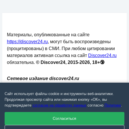
Материалы, опубликованные на сайте
https://discover24.ru
, могут быть воспроизведены
(процитированы) в СМИ. При любом цитировании
материалов активная ссылка на сайт
Discover24.ru
обязательна.
© Discover24, 2015-2026, 18+🔞
Сетевое издание discover24.ru
зарегистрировано в Федеральной службе по
надзору в сфере связи, информационных
Сайт использует файлы cookie и инструменты веб-аналитики.
технологий и массовых коммуникаций
Продолжая просмотр сайта или нажимая кнопку «ОК», вы
подтверждаете
согласие на обработку данных
согласно
Политике
.
(Роскомнадзор). Регистрационный номер: ЭЛ №
ФС 77 - 73793.
Согласиться
✅
📄
💬
🔐
📝
⚙️