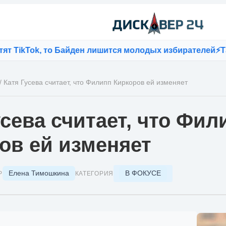
ikTok, то Байден лишится молодых избирателей
⚡
Тайна
/
Катя Гусева считает, что Филипп Киркоров ей изменяет
усева считает, что Фил
ов ей изменяет
Елена Тимошкина
В ФОКУСЕ
Р
КАТЕГОРИЯ