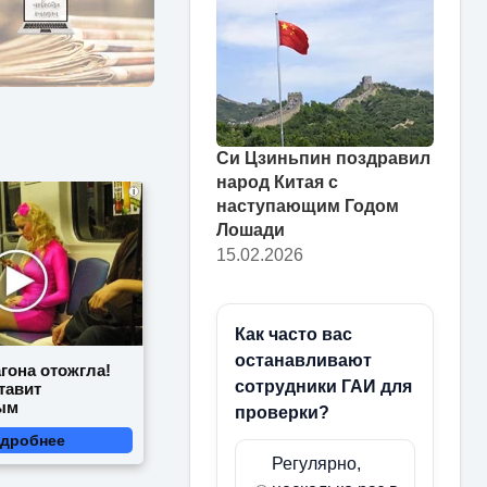
Си Цзиньпин поздравил
народ Китая с
i
наступающим Годом
Лошади
15.02.2026
Как часто вас
останавливают
гона отожгла!
сотрудники ГАИ для
тавит
ым
проверки?
дробнее
Регулярно,