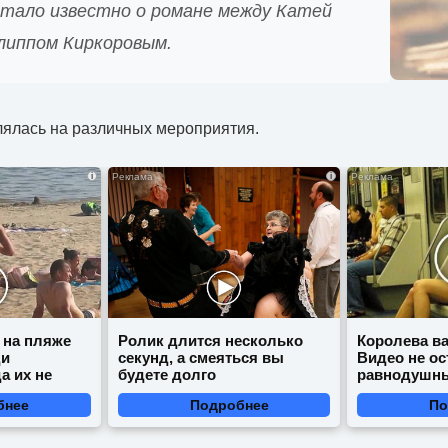
стало известно о романе между Катей
илиппом Киркоровым.
лялась на различных мероприятия.
i
i
 на пляже
Ролик длится несколько
Королева ва
ди
секунд, а смеяться вы
Видео не ос
а их не
будете долго
равнодушн
бнее
Подробнее
По