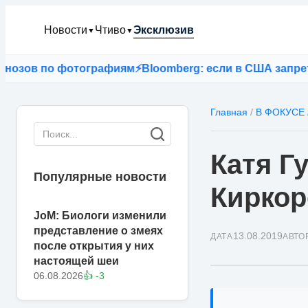
Новости
Чтиво
Эксклюзив
▼
▼
зов по фотографиям
⚡
Bloomberg: если в США запретят T
Главная
/
В ФОКУСЕ
Катя Г
Популярные новости
Киркор
JoM: Биологи изменили
представление о змеях
13.08.2019
ДАТА
АВТО
после открытия у них
настоящей шеи
06.08.2026
👍 -3