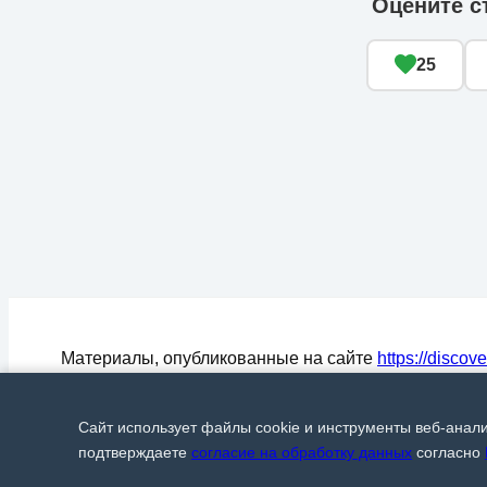
Оцените с
25
Материалы, опубликованные на сайте
https://discov
могут быть воспроизведены (процитированы) в СМ
любом цитировании материалов активная ссылка на
Сайт использует файлы cookie и инструменты веб-анал
Discover24.ru
обязательна.
© Discover24, 2015-2026
подтверждаете
согласие на обработку данных
согласно