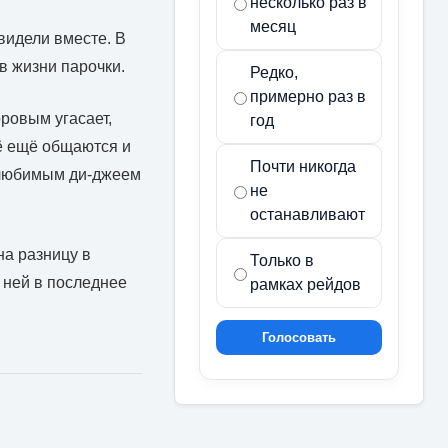
несколько раз в
месяц
видели вместе. В
в жизни парочки.
Редко,
примерно раз в
оровым угасает,
год
ё ещё общаются и
Почти никогда
я любимым ди-джеем
не
останавливают
на разницу в
Только в
с ней в последнее
рамках рейдов
Голосовать