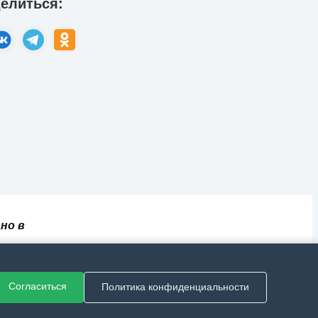
елиться:
но в
✅
📄
💬
🔐
📝
⚙️
ный
Согласиться
Политика конфиденциальности