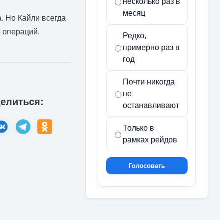
несколько раз в
месяц
. Но Кайли всегда
х операций.
Редко,
примерно раз в
год
Почти никогда
не
елиться:
останавливают
Только в
рамках рейдов
Голосовать