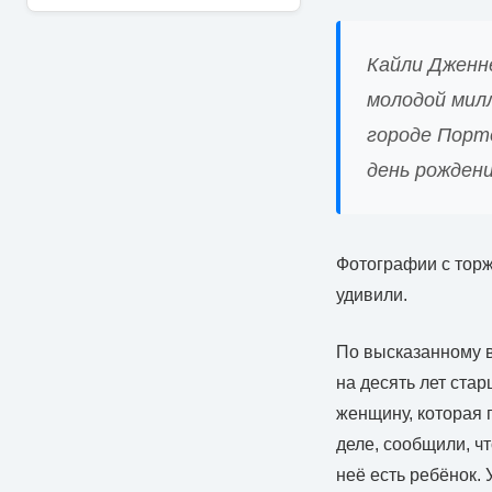
Кайли Дженне
молодой мил
городе Порто
день рождени
Фотографии с торж
удивили.
По высказанному 
на десять лет ста
женщину, которая п
деле, сообщили, чт
неё есть ребёнок. 