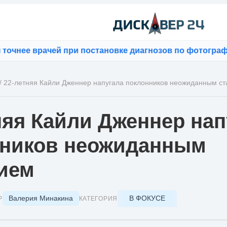
нее врачей при постановке диагнозов по фотографиям
/
22-летняя Кайли Дженнер напугала поклонников неожиданным с
няя Кайли Дженнер нап
нников неожиданным
ием
Валерия Минакина
В ФОКУСЕ
Р
КАТЕГОРИЯ