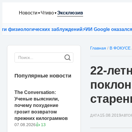
Новости
Чтиво
Эксклюзив
▼
▼
 физиологических заблуждений
⚡
ИИ Google оказался точ
Главная
/
В ФОКУСЕ
22-лет
Популярные новости
покло
The Conversation:
старен
Ученые выяснили,
почему похудение
грозит возвратом
15.08.2019
ДАТА
АВТО
прежних килограммов
07.08.2026
👍 13