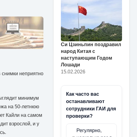
Си Цзиньпин поздравил
народ Китая с
наступающим Годом
Лошади
15.02.2026
в снимки неприятно
Как часто вас
выглядит минимум
останавливают
хожа на 50-летнюю
сотрудники ГАИ для
лет Кайли на самом
проверки?
дит взрослой, и у
Регулярно,
сь.