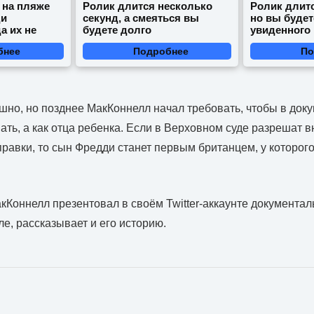
 на пляже
Ролик длится несколько
Ролик длитс
ди
секунд, а смеяться вы
но вы будет
а их не
будете долго
увиденного
бнее
Подробнее
По
но, но позднее МакКоннелл начал требовать, чтобы в доку
ать, а как отца ребенка. Если в Верховном суде разрешат в
равки, то сын Фредди станет первым британцем, у которог
кКоннелл презентовал в своём Twitter-аккаунте документа
ле, рассказывает и его историю.