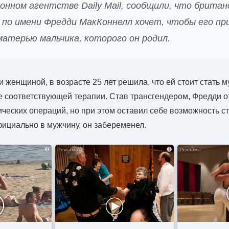
нном агентстве Daily Mail, сообщили, что британ
 по имени Фредди МакКоннелл хочет, чтобы его пр
матерью мальчика, которого он родил.
и женщиной, в возрасте 25 лет решила, что ей стоит стать 
 соответствующей терапии. Став трансгендером, Фредди о
ических операций, но при этом оставил себе возможность с
ициально в мужчину, он забеременел.
i
i