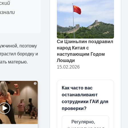
ский
изнали
Си Цзиньпин поздравил
мужчиной, поэтому
народ Китая с
трастил бородку и
наступающим Годом
Лошади
тать матерью.
15.02.2026
i
Как часто вас
останавливают
сотрудники ГАИ для
проверки?
Регулярно,