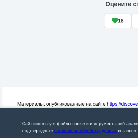
Оцените с
18
Материалы, опубликованные на сайте
https://discov
могут быть воспроизведены (процитированы) в СМ
любом цитировании материалов активная ссылка на
Сайт использует файлы cookie и инструменты веб-анал
Discover24.ru
обязательна.
© Discover24, 2015-2026
подтверждаете
согласие на обработку данных
согласно