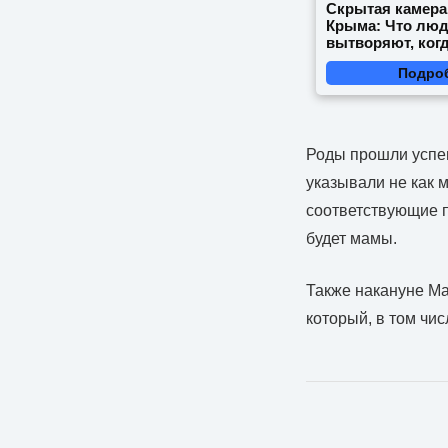
Скрытая камера
Крыма: Что лю
вытворяют, когд
видят...
Подро
Роды прошли успеш
указывали не как м
соответствующие п
будет мамы.
Также накануне Ма
который, в том чис