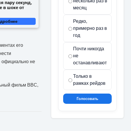
несколько раз в
я пару секунд,
е в шоке от
месяц
Редко,
дробнее
примерно раз в
год
ментах его
Почти никогда
нести
не
о официально не
останавливают
Только в
рамках рейдов
льный фильм BBC,
Голосовать