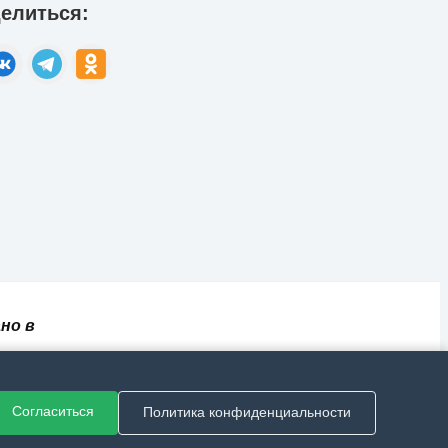
елиться:
но в
✅
📄
💬
🔐
📝
⚙️
ный
Согласиться
Политика конфиденциальности