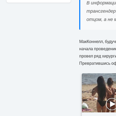
В информацио
трансгендер
отцом, а не 
МакКоннелл, будуч
начала проведение
провел ряд хирург
Превратившись оф