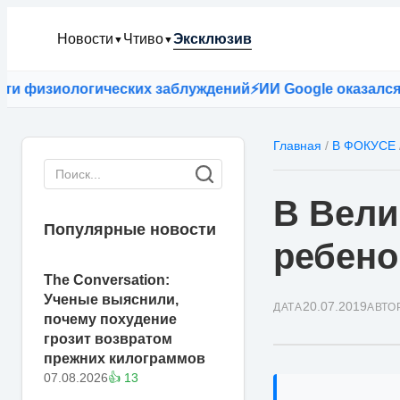
Новости
Чтиво
Эксклюзив
▼
▼
физиологических заблуждений
⚡
ИИ Google оказался точ
Главная
/
В ФОКУСЕ
В Вели
Популярные новости
ребено
The Conversation:
Ученые выяснили,
20.07.2019
ДАТА
АВТО
почему похудение
грозит возвратом
прежних килограммов
07.08.2026
👍 13