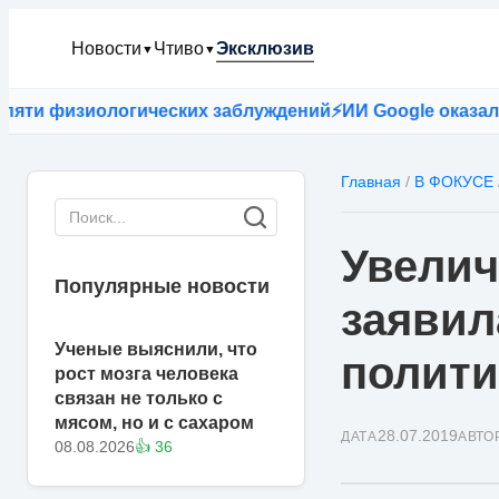
Новости
Чтиво
Эксклюзив
▼
▼
 физиологических заблуждений
⚡
ИИ Google оказался точ
Главная
/
В ФОКУСЕ
Увелич
Популярные новости
заявил
Ученые выяснили, что
полити
рост мозга человека
связан не только с
мясом, но и с сахаром
28.07.2019
ДАТА
АВТО
08.08.2026
👍 36