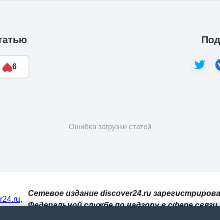
татью
Под
6
Ошибка загрузки статей
Сетевое издание discover24.ru зарегистрирова
er24.ru
,
Федеральной службе по надзору в сфере связи,
И. При
информационных технологий и массовых