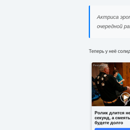
Актриса эро
очередной ра
Теперь у неё соли
Ролик длится н
секунд, а смеят
будете долго