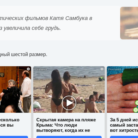
тических фильмов Катя Самбука в
з увеличила себе грудь.
дный шестой размер.
i
i
есколько
Скрытая камера на пляже
За 5 дней и
ься вы
Крыма: Что люди
самый заст
вытворяют, когда их не
вот хитрост
видят...