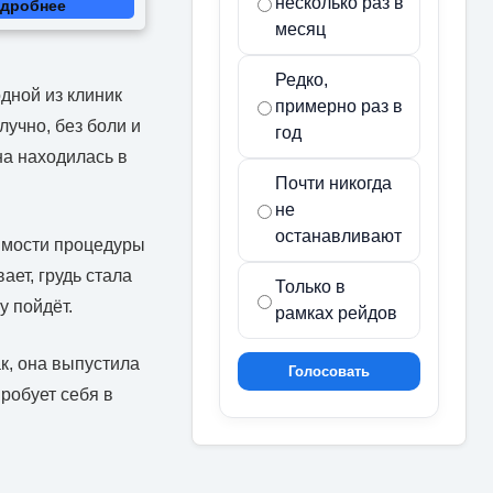
несколько раз в
дробнее
месяц
Редко,
дной из клиник
примерно раз в
лучно, без боли и
год
на находилась в
Почти никогда
не
останавливают
имости процедуры
ает, грудь стала
Только в
у пойдёт.
рамках рейдов
к, она выпустила
Голосовать
робует себя в