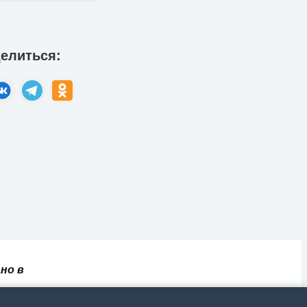
елиться:
но в
✅
📄
💬
🔐
📝
⚙️