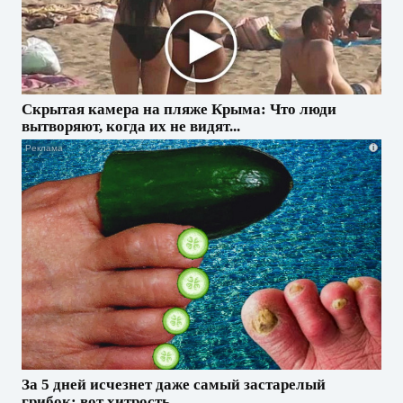
Скрытая камера на пляже Крыма: Что люди
вытворяют, когда их не видят...
i
За 5 дней исчезнет даже самый застарелый
грибок: вот хитрость