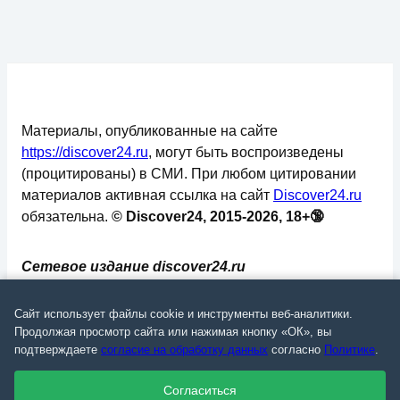
Материалы, опубликованные на сайте
https://discover24.ru
, могут быть воспроизведены
(процитированы) в СМИ. При любом цитировании
материалов активная ссылка на сайт
Discover24.ru
обязательна.
© Discover24, 2015-2026, 18+🔞
Сетевое издание discover24.ru
зарегистрировано в Федеральной службе по
надзору в сфере связи, информационных
Сайт использует файлы cookie и инструменты веб-аналитики.
технологий и массовых коммуникаций
Продолжая просмотр сайта или нажимая кнопку «ОК», вы
подтверждаете
согласие на обработку данных
согласно
Политике
.
(Роскомнадзор). Регистрационный номер: ЭЛ №
ФС 77 - 73793.
Согласиться