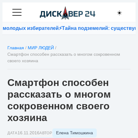
☀️
молодых избирателей
⚡
Тайна подземелий: существуют л
Главная
/
МИР ЛЮДЕЙ
/
Смартфон способен рассказать о многом сокровенном
своего хозяина
Смартфон способен
рассказать о многом
сокровенном своего
хозяина
Елена Тимошкина
16.11.2016
ДАТА
АВТОР