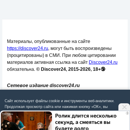
Материалы, опубликованные на сайте
https://discover24.ru
, могут быть воспроизведены
(процитированы) в СМИ. При любом цитировании
материалов активная ссылка на сайт
Discover24.ru
обязательна.
© Discover24, 2015-2026, 18+🔞
Сетевое издание discover24.ru
зарегистрировано в Федеральной службе по
надзору в сфере связи, информационных
Сайт использует файлы cookie и инструменты веб-аналитики.
технологий и массовых коммуникаций
Продолжая просмотр сайта или нажимая кнопку «ОК», вы
подтверждаете
согласие на обработку данных
согласно
Политике
.
(Роскомнадзор). Регистрационный номер: ЭЛ №
i
Ролик длится несколько
ФС 77 - 73793.
секунд, а смеяться вы
Согласиться
будете долго