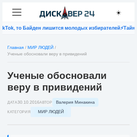
☀️
Tok, то Байден лишится молодых избирателей
⚡
Тайна п
Главная
/
МИР ЛЮДЕЙ
/
Ученые обосновали веру в привидений
Ученые обосновали
веру в привидений
Валерия Минакина
30.10.2016
ДАТА
АВТОР
МИР ЛЮДЕЙ
КАТЕГОРИЯ