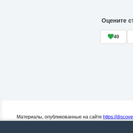
Оцените с
40
Материалы, опубликованные на сайте
https://discov
могут быть воспроизведены (процитированы) в СМ
любом цитировании материалов активная ссылка на