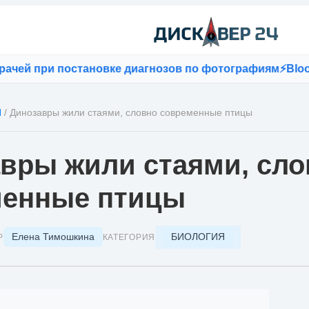
й при постановке диагнозов по фотографиям
⚡
Bloomber
Я
/
Динозавры жили стаями, словно современные птицы
вры жили стаями, сло
менные птицы
Елена Тимошкина
БИОЛОГИЯ
Р
КАТЕГОРИЯ