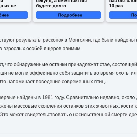
ди
секунд, а смеяться вы
вас без сло
а их не
будете долго
10 раз
бнее
Подробнее
По
ствуют результаты раскопок в Монголии, где были найдены
ов взрослых особей ящеров
авимим
.
т, что обнаруженные останки принадлежат стае, состоящей
ши не могли эффективно себя защитить во время охоты или
Это напоминает поведение современных птиц.
ервые найдены в 1981 году. Сравнительно недавно, около д
жены массовые скопления останков этих животных, кости 
Это может свидетельствовать о насильственной смерти др