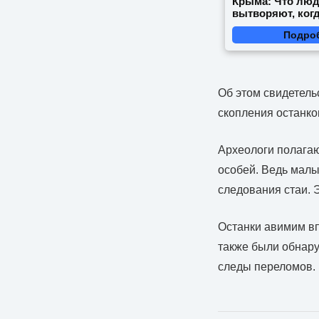
Крыма: Что лю
вытворяют, когд
видят...
Подро
Об этом свидетель
скопления останк
Археологи полагаю
особей. Ведь малы
следования стаи. 
Останки
авимим
вп
также были обнару
следы переломов. 