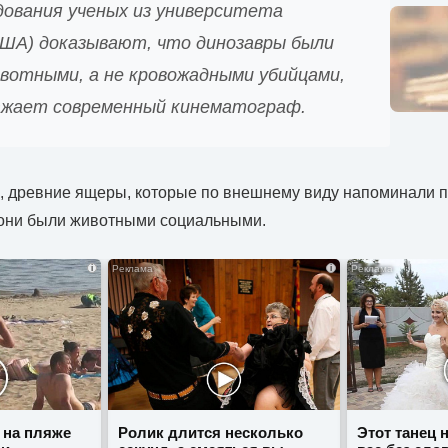
дования ученых из университета
ША) доказывают, что динозавры были
вотными, а не кровожадными убийцами,
ражает современный кинематограф.
 древние ящеры, которые по внешнему виду напоминали пт
 они были животными социальными.
i
i
 на пляже
Ролик длится несколько
Этот танец 