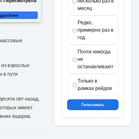
в! Пересмотрела
несколько раз в
месяц
дробнее
Редко,
примерно раз в
год
 массовые
Почти никогда
не
 из взрослых
останавливают
 в пути
Только в
рамках рейдов
есяти лет назад,
Голосовать
которых имеют
евних ящеров.