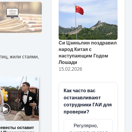
Си Цзиньпин поздравил
народ Китая с
наступающим Годом
иц, жили стаями,
Лошади
15.02.2026
i
Как часто вас
останавливают
сотрудники ГАИ для
проверки?
Регулярно,
невесты оставит