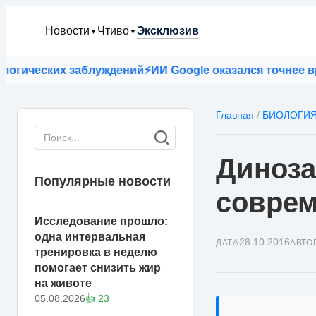
Новости
Чтиво
Эксклюзив
▼
▼
ических заблуждений
⚡
ИИ Google оказался точнее враче
Главная
/
БИОЛОГИ
Диноза
Популярные новости
совре
Исследование прошло:
одна интервальная
28.10.2016
ДАТА
АВТО
тренировка в неделю
помогает снизить жир
на животе
05.08.2026
👍 23