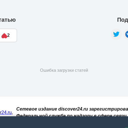
татью
Под
2
Ошибка загрузки статей
Сетевое издание discover24.ru зарегистрирова
er24.ru
,
Федеральной службе по надзору в сфере связи,
И. При
информационных технологий и массовых
 сайт