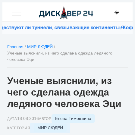
☀️
ствуют ли туннели, связывающие континенты
⚡
Кофейна
Главная
/
МИР ЛЮДЕЙ
/
Ученые выяснили, из чего сделана одежда ледяного
человека Эци
Ученые выяснили, из
чего сделана одежда
ледяного человека Эци
Елена Тимошкина
18.08.2016
ДАТА
АВТОР
МИР ЛЮДЕЙ
КАТЕГОРИЯ