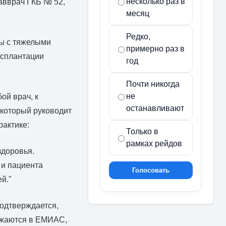
несколько раз в
авврач ГКБ № 52,
месяц
Редко,
ны с тяжелыми
примерно раз в
нсплантации
год
Почти никогда
не
ой врач, к
останавливают
 который руководит
рактике:
Только в
рамках рейдов
здоровья.
 и пациента
Голосовать
й."
подтверждается,
ружаются в ЕМИАС,