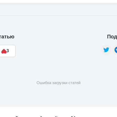
татью
Под
3
Ошибка загрузки статей