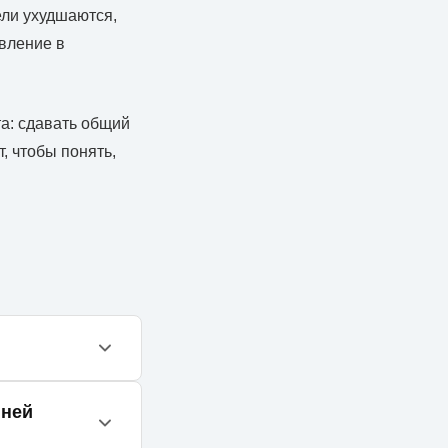
ели ухудшаются,
вление в
та: сдавать общий
, чтобы понять,
специалиста
нней