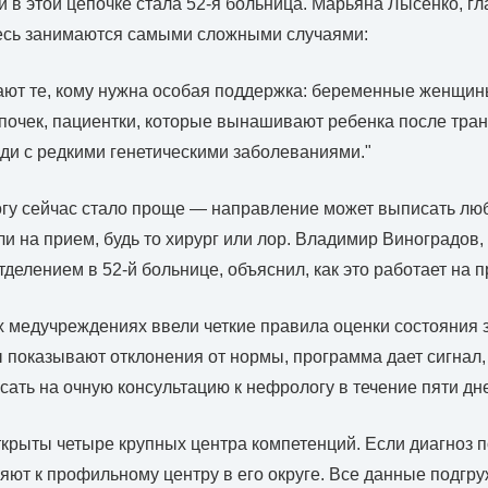
 в этой цепочке стала 52-я больница. Марьяна Лысенко, гл
десь занимаются самыми сложными случаями:
ают те, кому нужна особая поддержка: беременные женщи
почек, пациентки, которые вынашивают ребенка после тра
юди с редкими генетическими заболеваниями."
гу сейчас стало проще — направление может выписать люб
и на прием, будь то хирург или лор. Владимир Виноградов,
делением в 52-й больнице, объяснил, как это работает на п
х медучреждениях ввели четкие правила оценки состояния 
 показывают отклонения от нормы, программа дает сигнал,
сать на очную консультацию к нефрологу в течение пяти дне
ткрыты четыре крупных центра компетенций. Если диагноз 
яют к профильному центру в его округе. Все данные подг