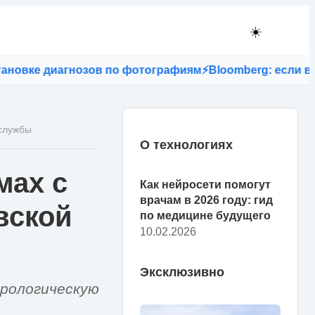
☀️
 диагнозов по фотографиям
⚡
Bloomberg: если в США за
 службы
О технологиях
мах с
Как нейросети помогут
врачам в 2026 году: гид
вской
по медицине будущего
10.02.2026
Эксклюзивно
фрологическую