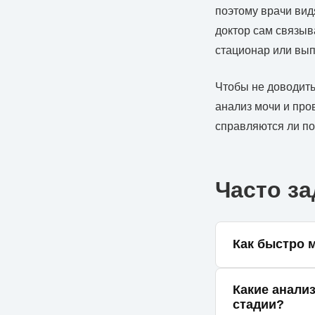
поэтому врачи вид
доктор сам связыв
стационар или вып
Чтобы не доводить
анализ мочи и про
справляются ли по
Часто з
Как быстро 
При соответств
Какие анали
должна быть пр
стадии?