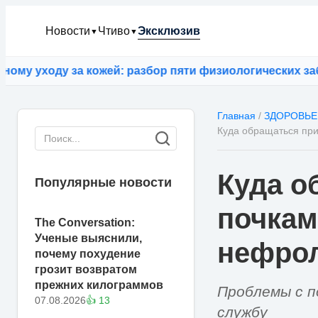
Новости
Чтиво
Эксклюзив
▼
▼
оду за кожей: разбор пяти физиологических заблужде
Главная
/
ЗДОРОВЬЕ
Куда обращаться при
Куда о
Популярные новости
почкам
The Conversation:
Ученые выяснили,
нефрол
почему похудение
грозит возвратом
прежних килограммов
Проблемы с п
07.08.2026
👍 13
службу