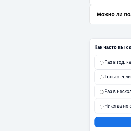
Врачи рекоменд
Можно ли по
для проверки у
Да, через сист
рецепты и напр
Как часто вы с
Раз в год, 
Только если
Раз в неско
Никогда не 