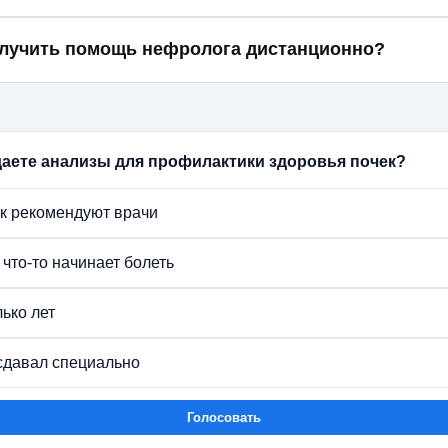
уют раз в год сдавать общий анализ мочи и биохимический
лучить помощь нефролога дистанционно?
ровня креатинина.
ему ЕМИАС врачи могут отслеживать анализы, выписывать
авления на госпитализацию без очного визита пациента.
даете анализы для профилактики здоровья почек?
как рекомендуют врачи
 что-то начинает болеть
лько лет
сдавал специально
Голосовать