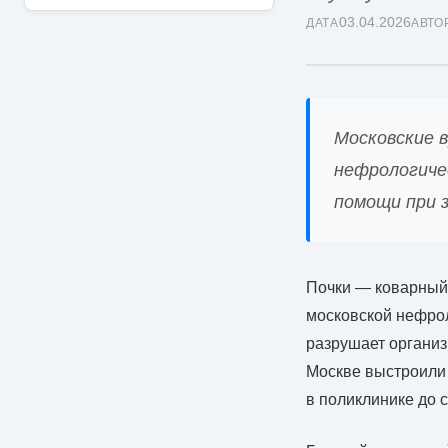
03.04.2026
ДАТА
АВТО
Московские в
нефрологиче
помощи при з
Почки — коварный 
московской нефрол
разрушает организ
Москве выстроили 
в поликлинике до 