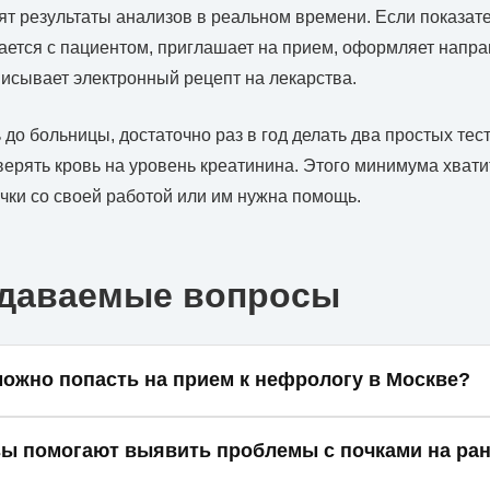
ят результаты анализов в реальном времени. Если показат
ается с пациентом, приглашает на прием, оформляет напра
исывает электронный рецепт на лекарства.
 до больницы, достаточно раз в год делать два простых тес
верять кровь на уровень креатинина. Этого минимума хватит
чки со своей работой или им нужна помощь.
адаваемые вопросы
можно попасть на прием к нефрологу в Москве?
ии медицинским критериям первичная очная консультация 
зы помогают выявить проблемы с почками на ра
едоставлена в течение 5 рабочих дней.