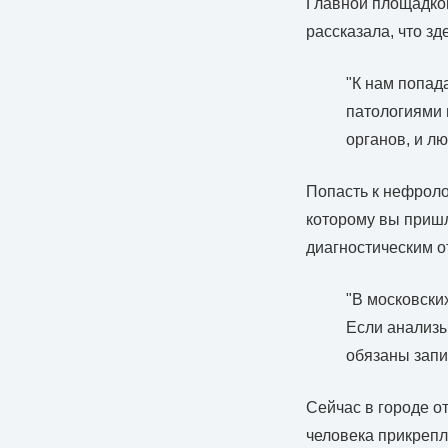
Главной площадкой
рассказала, что з
"К нам попад
патологиями 
органов, и л
Попасть к нефроло
которому вы пришл
диагностическим от
"В московски
Если анализы
обязаны запи
Сейчас в городе о
человека прикрепл