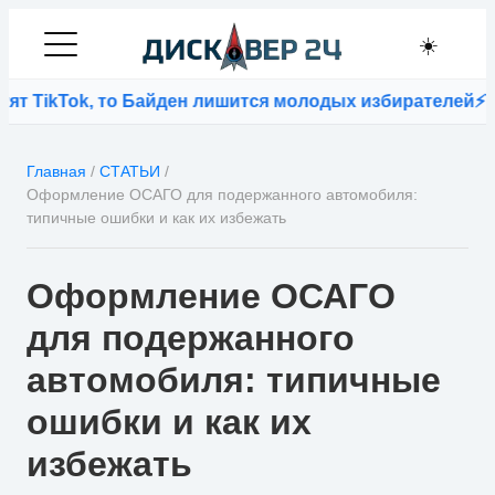
☀️
Tok, то Байден лишится молодых избирателей
⚡
Тайна по
Главная
/
СТАТЬИ
/
Оформление ОСАГО для подержанного автомобиля:
типичные ошибки и как их избежать
Оформление ОСАГО
для подержанного
автомобиля: типичные
ошибки и как их
избежать