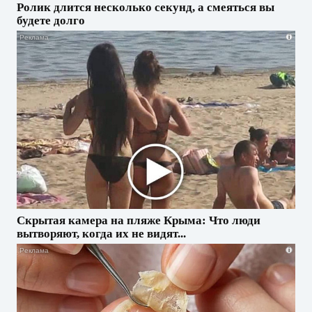
Ролик длится несколько секунд, а смеяться вы
будете долго
i
Скрытая камера на пляже Крыма: Что люди
вытворяют, когда их не видят...
i