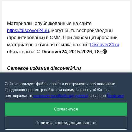
Материалы, опубликованные на сайте
https://discover24.ru
, могут быть воспроизведены
(процитированы) в СМИ. При любом цитировании
материалов активная ссылка на сайт
Discover24.ru
обязательна.
© Discover24, 2015-2026, 18+🔞
Сетевое издание discover24.ru
зарегистрировано в Федеральной службе по
надзору в сфере связи, информационных
Сайт использует файлы cookie и инструменты веб-аналитики.
технологий и массовых коммуникаций
Продолжая просмотр сайта или нажимая кнопку «ОК», вы
подтверждаете
согласие на обработку данных
согласно
Политике
.
(Роскомнадзор). Регистрационный номер: ЭЛ №
ФС 77 - 73793.
Согласиться
✅
📄
💬
🔐
📝
⚙️
Политика конфиденциальности