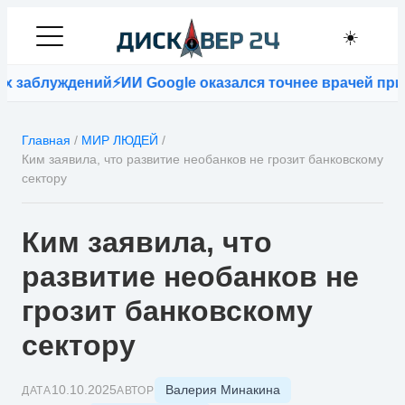
☀️
луждений
⚡
ИИ Google оказался точнее врачей при поста
Главная
/
МИР ЛЮДЕЙ
/
Ким заявила, что развитие необанков не грозит банковскому
сектору
Ким заявила, что
развитие необанков не
грозит банковскому
сектору
Валерия Минакина
10.10.2025
ДАТА
АВТОР