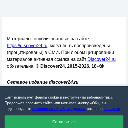
Материалы, опубликованные на сайте
https://discover24.ru
, могут быть воспроизведены
(процитированы) в СМИ. При любом цитировании
материалов активная ссылка на сайт
Discover24.ru
обязательна.
© Discover24, 2015-2026, 18+🔞
Сетевое издание discover24.ru
зарегистрировано в Федеральной службе по
надзору в сфере связи, информационных
Сайт использует файлы cookie и инструменты веб-аналитики.
технологий и массовых коммуникаций
Продолжая просмотр сайта или нажимая кнопку «ОК», вы
подтверждаете
согласие на обработку данных
согласно
Политике
.
(Роскомнадзор). Регистрационный номер: ЭЛ №
ФС 77 - 73793.
Согласиться