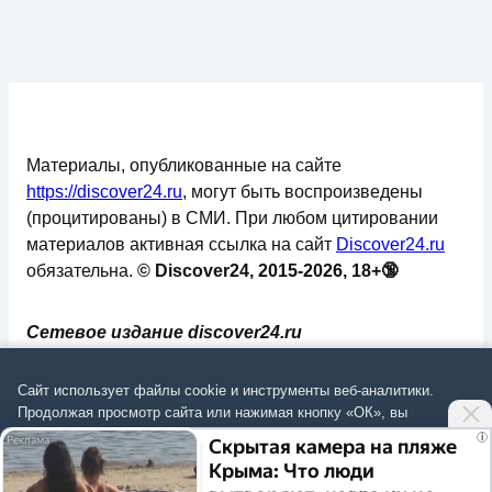
Материалы, опубликованные на сайте
https://discover24.ru
, могут быть воспроизведены
(процитированы) в СМИ. При любом цитировании
материалов активная ссылка на сайт
Discover24.ru
обязательна.
© Discover24, 2015-2026, 18+🔞
Сетевое издание discover24.ru
зарегистрировано в Федеральной службе по
надзору в сфере связи, информационных
Сайт использует файлы cookie и инструменты веб-аналитики.
технологий и массовых коммуникаций
Продолжая просмотр сайта или нажимая кнопку «ОК», вы
подтверждаете
согласие на обработку данных
согласно
Политике
.
(Роскомнадзор). Регистрационный номер: ЭЛ №
i
Скрытая камера на пляже
ФС 77 - 73793.
Крыма: Что люди
Согласиться