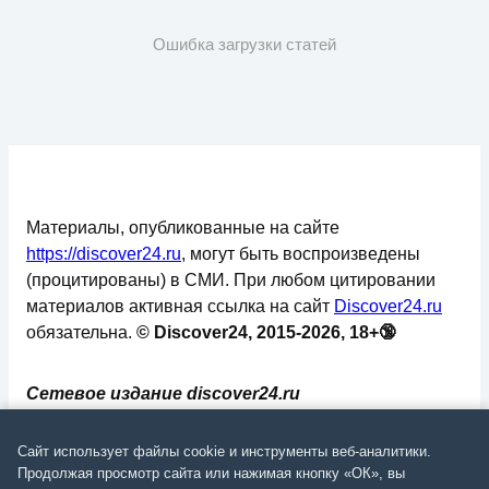
Ошибка загрузки статей
Материалы, опубликованные на сайте
https://discover24.ru
, могут быть воспроизведены
(процитированы) в СМИ. При любом цитировании
материалов активная ссылка на сайт
Discover24.ru
обязательна.
© Discover24, 2015-2026, 18+🔞
Сетевое издание discover24.ru
зарегистрировано в Федеральной службе по
надзору в сфере связи, информационных
Сайт использует файлы cookie и инструменты веб-аналитики.
технологий и массовых коммуникаций
Продолжая просмотр сайта или нажимая кнопку «ОК», вы