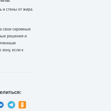
споты
.
ь и стены от жира
на свои скромные
ные решения и
ниченным
зону, если к
елиться: