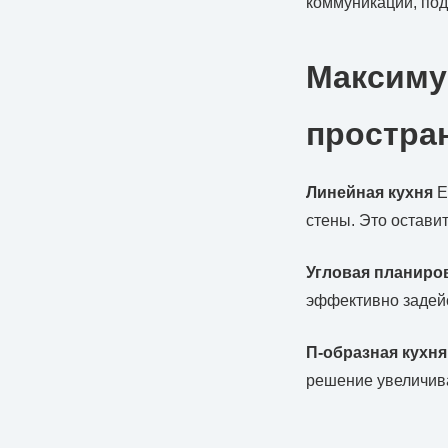
коммуникаций, под
Максиму
простра
Линейная кухня
Е
стены. Это остави
Угловая планиро
эффективно задейс
П-образная кухня
решение увеличива