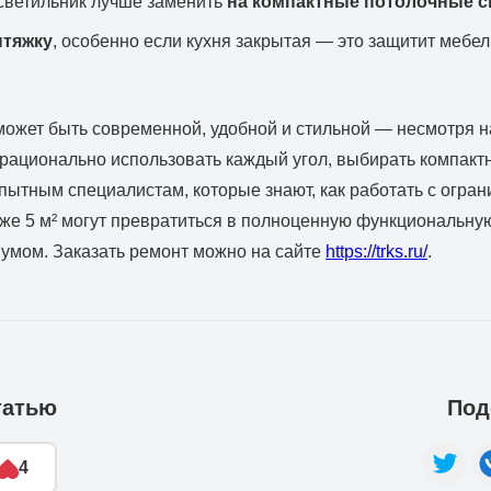
светильник лучше заменить
на компактные потолочные 
тяжку
, особенно если кухня закрытая — это защитит мебел
может быть современной, удобной и стильной — несмотря 
рационально использовать каждый угол, выбирать компакт
пытным специалистам, которые знают, как работать с огра
же 5 м² могут превратиться в полноценную функциональную 
 умом. Заказать ремонт можно на сайте
https://trks.ru/
.
татью
Под
4