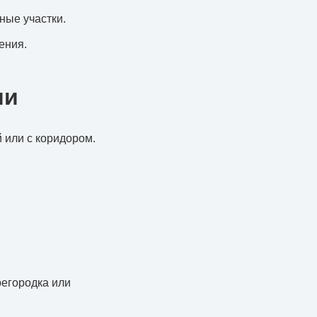
ные участки.
ения.
ми
й или с коридором.
регородка или