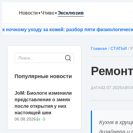
Новости
Чтиво
Эксклюзив
▼
▼
ходу за кожей: разбор пяти физиологических заблужд
Главная
/
СТАТЬИ
/
Р
Ремонт
Популярные новости
02.07.2025
ДАТА
АВТО
JoM: Биологи изменили
представление о змеях
после открытия у них
настоящей шеи
06.08.2026
👍 -3
Кухня в хру
дизайнера и