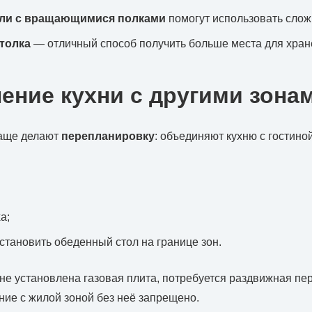
ли с вращающимися полками
помогут использовать слож
толка
— отличный способ получить больше места для хран
ение кухни с другими зона
чаще делают
перепланировку
: объединяют кухню с гостино
а;
становить обеденный стол на границе зон.
хне установлена газовая плита, потребуется раздвижная пе
ие с жилой зоной без неё запрещено.