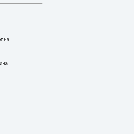
т на
лина