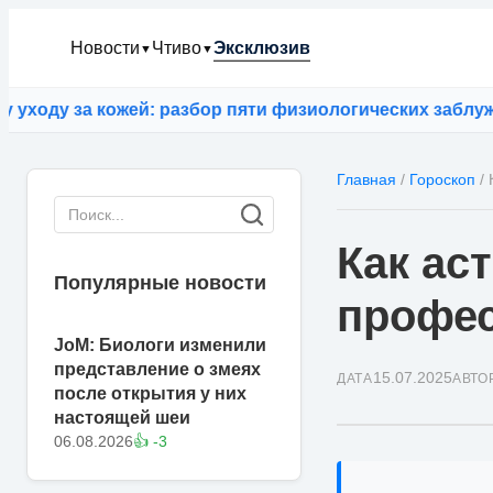
Новости
Чтиво
Эксклюзив
▼
▼
за кожей: разбор пяти физиологических заблуждений
⚡
Главная
/
Гороскоп
/
Как ас
Популярные новости
профе
JoM: Биологи изменили
представление о змеях
15.07.2025
ДАТА
АВТО
после открытия у них
настоящей шеи
06.08.2026
👍 -3