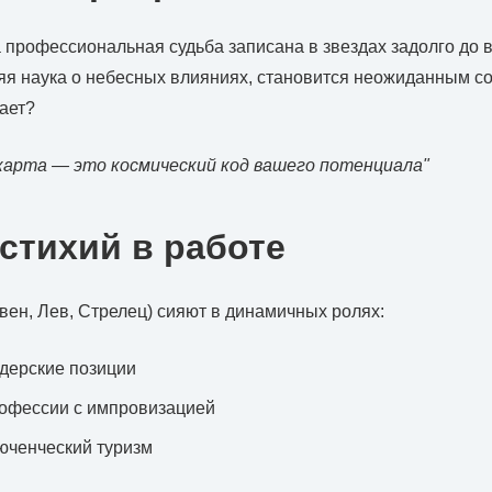
 профессиональная судьба записана в звездах задолго до 
яя наука о небесных влияниях, становится неожиданным с
тает?
карта — это космический код вашего потенциала"
стихий в работе
вен, Лев, Стрелец) сияют в динамичных ролях:
дерские позиции
рофессии с импровизацией
юченческий туризм