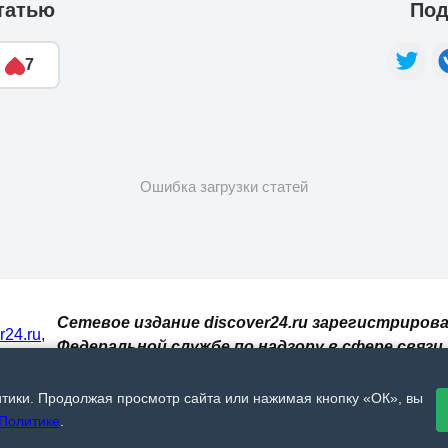
татью
Под
7
Ошибка загрузки статей
Сетевое издание discover24.ru зарегистрирова
er24.ru
,
Федеральной службе по надзору в сфере связи,
И. При
информационных технологий и массовых
 сайт
коммуникаций (Роскомнадзор). Регистрацион
итики. Продолжая просмотр сайта или нажимая кнопку «ОК», вы
, 18+🔞
номер: ЭЛ № ФС 77 - 73793.
Политике
.