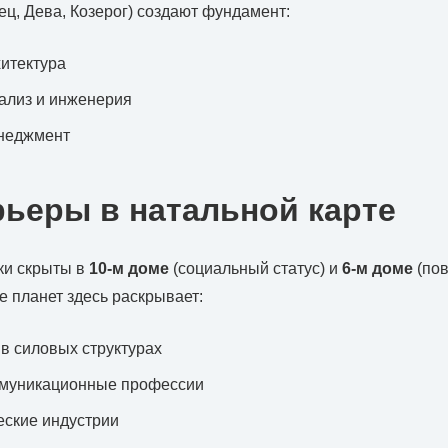
ец, Дева, Козерог) создают фундамент:
итектура
ализ и инженерия
неджмент
рьеры в натальной карте
ки скрыты в
10-м доме
(социальный статус) и
6-м доме
(по
е планет здесь раскрывает:
 в силовых структурах
ммуникационные профессии
еские индустрии