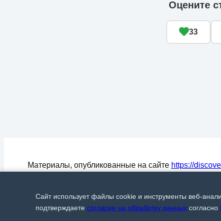
Оцените с
33
Материалы, опубликованные на сайте
https://discov
могут быть воспроизведены (процитированы) в СМ
любом цитировании материалов активная ссылка на
Сайт использует файлы cookie и инструменты веб-анал
Discover24.ru
обязательна.
© Discover24, 2015-2026
подтверждаете
согласие на обработку данных
согласно