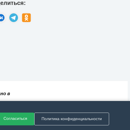
елиться:
но в
✅
📄
💬
🔐
📝
⚙️
ный
Согласиться
Политика конфиденциальности