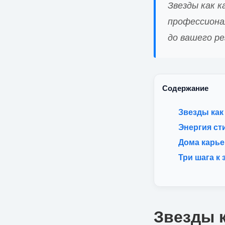
Звезды как 
профессионал
до вашего р
Содержание
Звезды как
Энергия ст
Дома карье
Три шага к
Звезды 