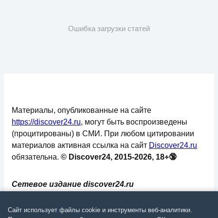
Ошибка загрузки статей
Материалы, опубликованные на сайте
https://discover24.ru
, могут быть воспроизведены
(процитированы) в СМИ. При любом цитировании
материалов активная ссылка на сайт
Discover24.ru
обязательна.
© Discover24, 2015-2026, 18+🔞
Сетевое издание discover24.ru
зарегистрировано в Федеральной службе по
надзору в сфере связи, информационных
Сайт использует файлы cookie и инструменты веб-аналитики.