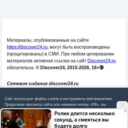
Материалы, опубликованные на сайте
https://discover24.ru
, могут быть воспроизведены
(процитированы) в СМИ. При любом цитировании
материалов активная ссылка на сайт
Discover24.ru
обязательна.
© Discover24, 2015-2026, 18+🔞
Сетевое издание discover24.ru
зарегистрировано в Федеральной службе по
надзору в сфере связи, информационных
Сайт использует файлы cookie и инструменты веб-аналитики.
технологий и массовых коммуникаций
Продолжая просмотр сайта или нажимая кнопку «ОК», вы
подтверждаете
согласие на обработку данных
согласно
Политике
.
(Роскомнадзор). Регистрационный номер: ЭЛ №
i
Ролик длится несколько
ФС 77 - 73793.
секунд, а смеяться вы
Согласиться
будете долго