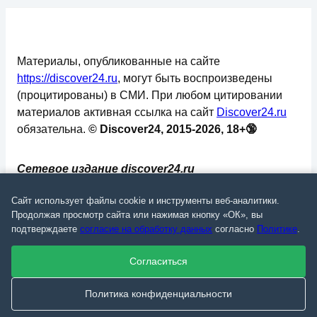
Материалы, опубликованные на сайте
https://discover24.ru
, могут быть воспроизведены
(процитированы) в СМИ. При любом цитировании
материалов активная ссылка на сайт
Discover24.ru
обязательна.
© Discover24, 2015-2026, 18+🔞
Сетевое издание discover24.ru
зарегистрировано в Федеральной службе по
Сайт использует файлы cookie и инструменты веб-аналитики.
надзору в сфере связи, информационных
Продолжая просмотр сайта или нажимая кнопку «ОК», вы
технологий и массовых коммуникаций
подтверждаете
согласие на обработку данных
согласно
Политике
.
(Роскомнадзор). Регистрационный номер: ЭЛ №
ФС 77 - 73793.
Согласиться
✅
📄
💬
🔐
📝
⚙️
Политика конфиденциальности