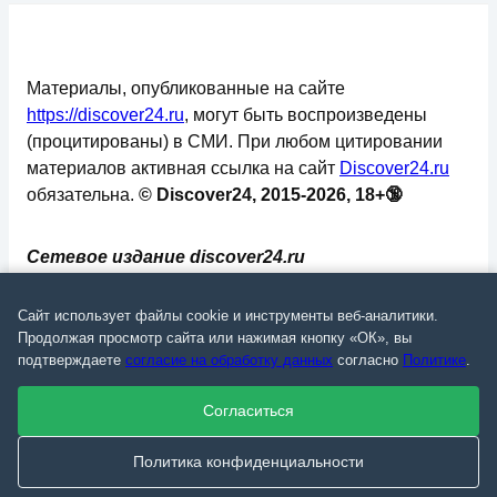
Материалы, опубликованные на сайте
https://discover24.ru
, могут быть воспроизведены
(процитированы) в СМИ. При любом цитировании
материалов активная ссылка на сайт
Discover24.ru
обязательна.
© Discover24, 2015-2026, 18+🔞
Сетевое издание discover24.ru
зарегистрировано в Федеральной службе по
надзору в сфере связи, информационных
Сайт использует файлы cookie и инструменты веб-аналитики.
технологий и массовых коммуникаций
Продолжая просмотр сайта или нажимая кнопку «ОК», вы
подтверждаете
согласие на обработку данных
согласно
Политике
.
(Роскомнадзор). Регистрационный номер: ЭЛ №
ФС 77 - 73793.
Согласиться
✅
📄
💬
🔐
📝
⚙️
Политика конфиденциальности