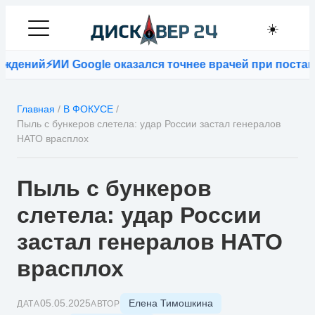
☀️
⚡
ИИ Google оказался точнее врачей при постановке ди
Главная
/
В ФОКУСЕ
/
Пыль с бункеров слетела: удар России застал генералов
НАТО врасплох
Пыль с бункеров
слетела: удар России
застал генералов НАТО
врасплох
Елена Тимошкина
05.05.2025
ДАТА
АВТОР