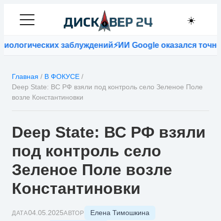
☀️
ических заблуждений
⚡
ИИ Google оказался точнее врач
Главная
/
В ФОКУСЕ
/
Deep State: ВС РФ взяли под контроль село Зеленое Поле
возле Константиновки
Deep State: ВС РФ взяли
под контроль село
Зеленое Поле возле
Константиновки
Елена Тимошкина
04.05.2025
ДАТА
АВТОР