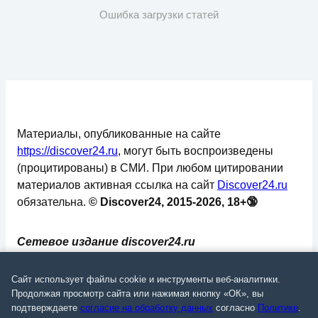
Ошибка загрузки статей
Материалы, опубликованные на сайте
https://discover24.ru
, могут быть воспроизведены
(процитированы) в СМИ. При любом цитировании
материалов активная ссылка на сайт
Discover24.ru
обязательна.
© Discover24, 2015-2026, 18+🔞
Сетевое издание discover24.ru
зарегистрировано в Федеральной службе по
надзору в сфере связи, информационных
Сайт использует файлы cookie и инструменты веб-аналитики.
технологий и массовых коммуникаций
Продолжая просмотр сайта или нажимая кнопку «ОК», вы
подтверждаете
согласие на обработку данных
согласно
Политике
.
(Роскомнадзор). Регистрационный номер: ЭЛ №