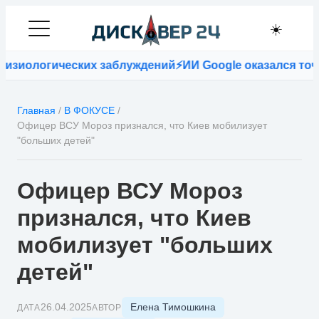
☀️
зиологических заблуждений
⚡
ИИ Google оказался точне
Главная
/
В ФОКУСЕ
/
Офицер ВСУ Мороз признался, что Киев мобилизует
"больших детей"
Офицер ВСУ Мороз
признался, что Киев
мобилизует "больших
детей"
Елена Тимошкина
26.04.2025
ДАТА
АВТОР