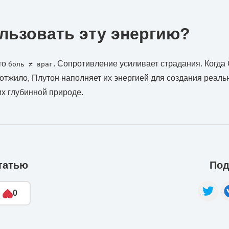
льзовать эту энергию?
то
. Сопротивление усиливает страдания. Когда
боль ≠ враг
 отжило, Плутон наполняет их энергией для создания реаль
х глубинной природе.
татью
Под
0