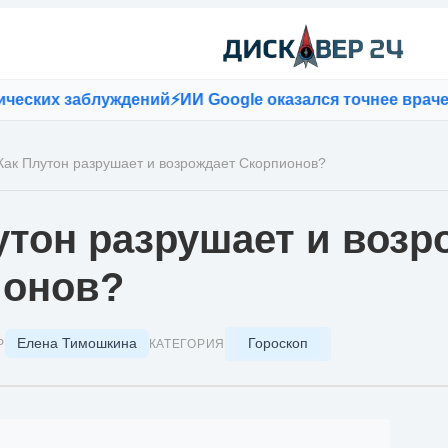
их заблуждений
⚡
ИИ Google оказался точнее врачей пр
Как Плутон разрушает и возрождает Скорпионов?
утон разрушает и возр
ионов?
Елена Тимошкина
Гороскоп
Р
КАТЕГОРИЯ