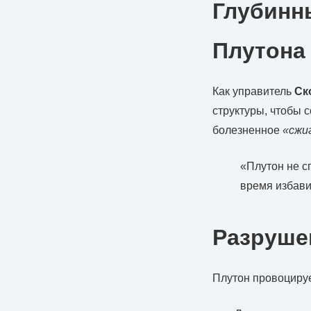
Глубинн
Плутона
Как управитель
Ск
структуры, чтобы 
болезненное
«сжи
«Плутон не с
время избави
Разрушен
Плутон провоцируе