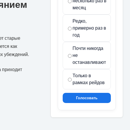
несколько раз в
янием
месяц
Редко,
примерно раз в
год
ет старые
ется как
Почти никогда
х убеждений.
не
останавливают
а приходит
Только в
рамках рейдов
Голосовать