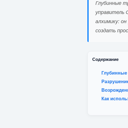
Глубинные т
управитель 
алхимику: о
создать про
Содержание
Глубинные
Разрушение
Возрожден
Как исполь