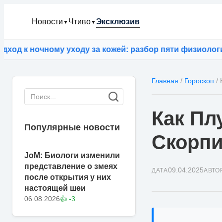
Новости
Чтиво
Эксклюзив
▼
▼
 ночному уходу за кожей: разбор пяти физиологическ
Главная
/
Гороскоп
/
Как Пл
Популярные новости
Скорп
JoM: Биологи изменили
представление о змеях
09.04.2025
ДАТА
АВТО
после открытия у них
настоящей шеи
06.08.2026
👍 -3