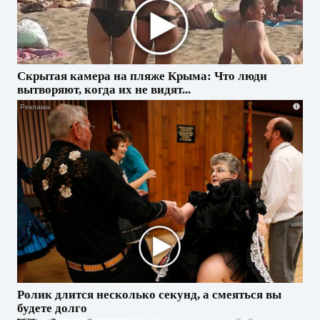
Скрытая камера на пляже Крыма: Что люди
вытворяют, когда их не видят...
i
Ролик длится несколько секунд, а смеяться вы
будете долго