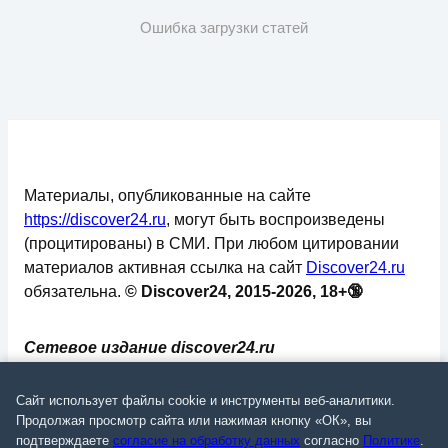
Ошибка загрузки статей
Материалы, опубликованные на сайте
https://discover24.ru
, могут быть воспроизведены
(процитированы) в СМИ. При любом цитировании
материалов активная ссылка на сайт
Discover24.ru
обязательна.
© Discover24, 2015-2026, 18+🔞
Сетевое издание discover24.ru
зарегистрировано в Федеральной службе по
надзору в сфере связи, информационных
Сайт использует файлы cookie и инструменты веб-аналитики.
технологий и массовых коммуникаций
Продолжая просмотр сайта или нажимая кнопку «ОК», вы
подтверждаете
согласие на обработку данных
согласно
Политике
.
(Роскомнадзор). Регистрационный номер: ЭЛ №