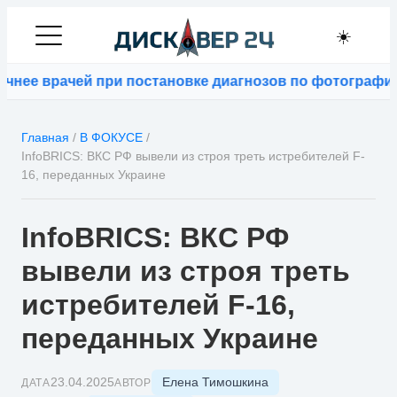
☀️
рачей при постановке диагнозов по фотографиям
⚡
Bloo
Главная
/
В ФОКУСЕ
/
InfoBRICS: ВКС РФ вывели из строя треть истребителей F-
16, переданных Украине
InfoBRICS: ВКС РФ
вывели из строя треть
истребителей F-16,
переданных Украине
Елена Тимошкина
23.04.2025
ДАТА
АВТОР