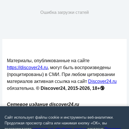
Ошибка загрузки статей
Материалы, опубликованные на сайте
https://discover24.ru
, могут быть воспроизведены
(процитированы) в СМИ. При любом цитировании
материалов активная ссылка на сайт
Discover24.ru
обязательна.
© Discover24, 2015-2026, 18+🔞
Сетевое издание discover24.ru
зарегистрировано в Федеральной службе по
Сайт использует файлы cookie и инструменты веб-аналитики.
надзору в сфере связи, информационных
Продолжая просмотр сайта или нажимая кнопку «ОК», вы
технологий и массовых коммуникаций
подтверждаете
согласие на обработку данных
согласно
Политике
.