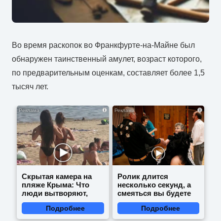
Во время раскопок во Франкфурте-на-Майне был
обнаружен таинственный амулет, возраст которого,
по предварительным оценкам, составляет более 1,5
тысяч лет.
i
i
Скрытая камера на
Ролик длится
пляже Крыма: Что
несколько секунд, а
люди вытворяют,
смеяться вы будете
когда их не видят...
долго
Подробнее
Подробнее