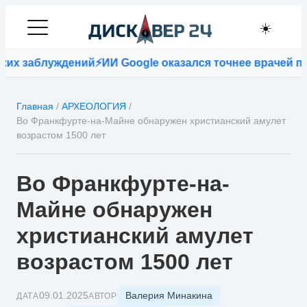
☀️
 заблуждений
⚡
ИИ Google оказался точнее врачей при п
Главная
/
АРХЕОЛОГИЯ
/
Во Франкфурте-на-Майне обнаружен христианский амулет
возрастом 1500 лет
Во Франкфурте-на-
Майне обнаружен
христианский амулет
возрастом 1500 лет
Валерия Минакина
09.01.2025
ДАТА
АВТОР