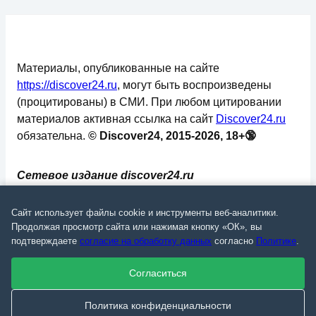
Материалы, опубликованные на сайте
https://discover24.ru
, могут быть воспроизведены
(процитированы) в СМИ. При любом цитировании
материалов активная ссылка на сайт
Discover24.ru
обязательна.
© Discover24, 2015-2026, 18+🔞
Сетевое издание discover24.ru
зарегистрировано в Федеральной службе по
надзору в сфере связи, информационных
Сайт использует файлы cookie и инструменты веб-аналитики.
технологий и массовых коммуникаций
Продолжая просмотр сайта или нажимая кнопку «ОК», вы
подтверждаете
согласие на обработку данных
согласно
Политике
.
(Роскомнадзор). Регистрационный номер: ЭЛ №
ФС 77 - 73793.
Согласиться
✅
📄
💬
🔐
📝
⚙️
Политика конфиденциальности