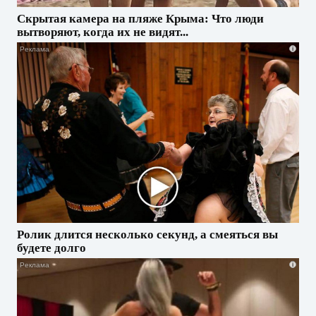
Скрытая камера на пляже Крыма: Что люди
вытворяют, когда их не видят...
i
Ролик длится несколько секунд, а смеяться вы
будете долго
i