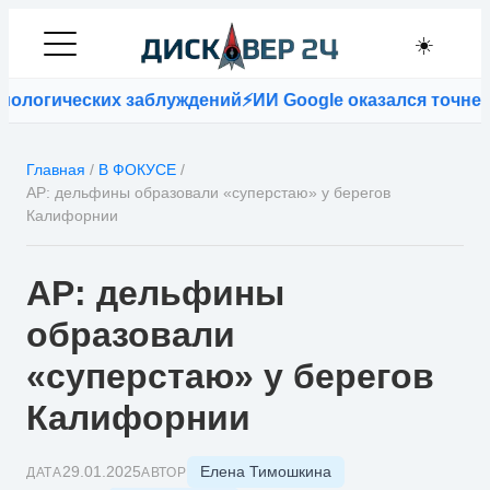
☀️
ческих заблуждений
⚡
ИИ Google оказался точнее враче
Главная
/
В ФОКУСЕ
/
АР: дельфины образовали «суперстаю» у берегов
Калифорнии
АР: дельфины
образовали
«суперстаю» у берегов
Калифорнии
Елена Тимошкина
29.01.2025
ДАТА
АВТОР