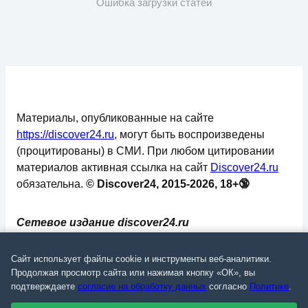
Ошибка загрузки статей
Материалы, опубликованные на сайте
https://discover24.ru
, могут быть воспроизведены
(процитированы) в СМИ. При любом цитировании
материалов активная ссылка на сайт
Discover24.ru
обязательна.
© Discover24, 2015-2026, 18+🔞
Сетевое издание discover24.ru
зарегистрировано в Федеральной службе по
надзору в сфере связи, информационных
Сайт использует файлы cookie и инструменты веб-аналитики.
технологий и массовых коммуникаций
Продолжая просмотр сайта или нажимая кнопку «ОК», вы
подтверждаете
согласие на обработку данных
согласно
Политике
.
(Роскомнадзор). Регистрационный номер: ЭЛ №
ФС 77 - 73793.