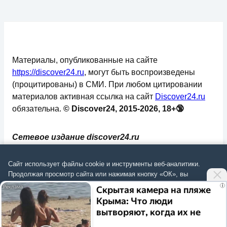
Материалы, опубликованные на сайте
https://discover24.ru
, могут быть воспроизведены
(процитированы) в СМИ. При любом цитировании
материалов активная ссылка на сайт
Discover24.ru
обязательна.
© Discover24, 2015-2026, 18+🔞
Сетевое издание discover24.ru
зарегистрировано в Федеральной службе по
надзору в сфере связи, информационных
Сайт использует файлы cookie и инструменты веб-аналитики.
технологий и массовых коммуникаций
Продолжая просмотр сайта или нажимая кнопку «ОК», вы
подтверждаете
согласие на обработку данных
согласно
Политике
.
(Роскомнадзор). Регистрационный номер: ЭЛ №
i
Скрытая камера на пляже
ФС 77 - 73793.
Крыма: Что люди
Согласиться
вытворяют, когда их не
✅
📄
💬
🔐
📝
⚙️
видят...