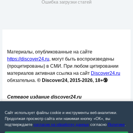
Ошибка загрузки статей
Материалы, опубликованные на сайте
https://discover24.ru
, могут быть воспроизведены
(процитированы) в СМИ. При любом цитировании
материалов активная ссылка на сайт
Discover24.ru
обязательна.
© Discover24, 2015-2026, 18+🔞
Сетевое издание discover24.ru
зарегистрировано в Федеральной службе по
надзору в сфере связи, информационных
Сайт использует файлы cookie и инструменты веб-аналитики.
технологий и массовых коммуникаций
Продолжая просмотр сайта или нажимая кнопку «ОК», вы
подтверждаете
согласие на обработку данных
согласно
Политике
.
(Роскомнадзор). Регистрационный номер: ЭЛ №
ФС 77 - 73793.