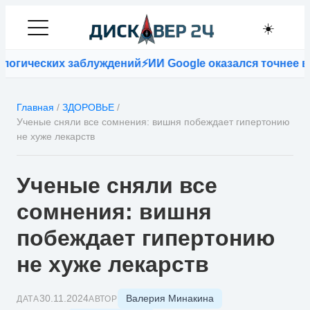
☀️
гических заблуждений
⚡
ИИ Google оказался точнее врач
Главная
/
ЗДОРОВЬЕ
/
Ученые сняли все сомнения: вишня побеждает гипертонию
не хуже лекарств
Ученые сняли все
сомнения: вишня
побеждает гипертонию
не хуже лекарств
Валерия Минакина
30.11.2024
ДАТА
АВТОР