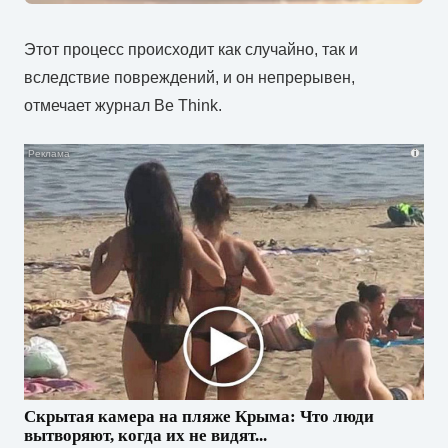
Этот процесс происходит как случайно, так и
вследствие повреждений, и он непрерывен,
отмечает журнал Be Think.
i
Скрытая камера на пляже Крыма: Что люди
вытворяют, когда их не видят...