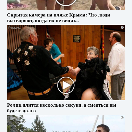
Скрытая камера на пляже Крыма: Что люди
вытворяют, когда их не видят...
i
Ролик длится несколько секунд, а смеяться вы
будете долго
i