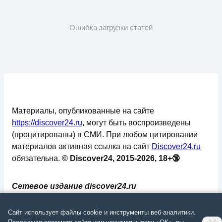
Ошибка загрузки статей
Материалы, опубликованные на сайте
https://discover24.ru
, могут быть воспроизведены
(процитированы) в СМИ. При любом цитировании
материалов активная ссылка на сайт
Discover24.ru
обязательна.
© Discover24, 2015-2026, 18+🔞
Сетевое издание discover24.ru
зарегистрировано в Федеральной службе по
надзору в сфере связи, информационных
Сайт использует файлы cookie и инструменты веб-аналитики.
технологий и массовых коммуникаций