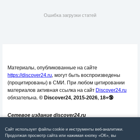
Ошибка загрузки статей
Материалы, опубликованные на сайте
https://discover24.ru
, могут быть воспроизведены
(процитированы) в СМИ. При любом цитировании
материалов активная ссылка на сайт
Discover24.ru
обязательна.
© Discover24, 2015-2026, 18+🔞
Сетевое издание discover24.ru
зарегистрировано в Федеральной службе по
Сайт использует файлы cookie и инструменты веб-аналитики.
надзору в сфере связи, информационных
Продолжая просмотр сайта или нажимая кнопку «ОК», вы
технологий и массовых коммуникаций