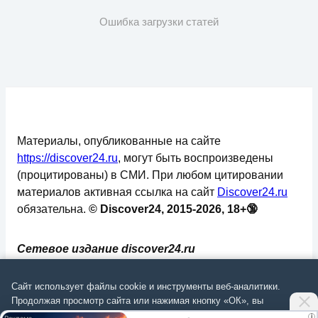
Ошибка загрузки статей
Материалы, опубликованные на сайте
https://discover24.ru
, могут быть воспроизведены
(процитированы) в СМИ. При любом цитировании
материалов активная ссылка на сайт
Discover24.ru
обязательна.
© Discover24, 2015-2026, 18+🔞
Сетевое издание discover24.ru
зарегистрировано в Федеральной службе по
надзору в сфере связи, информационных
Сайт использует файлы cookie и инструменты веб-аналитики.
технологий и массовых коммуникаций
Продолжая просмотр сайта или нажимая кнопку «ОК», вы
подтверждаете
согласие на обработку данных
согласно
Политике
.
(Роскомнадзор). Регистрационный номер: ЭЛ №
i