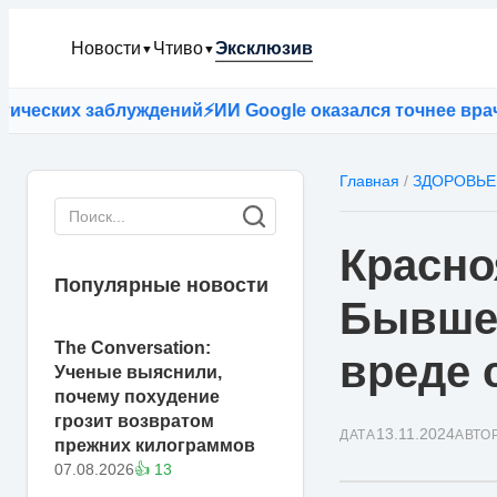
Новости
Чтиво
Эксклюзив
▼
▼
ских заблуждений
⚡
ИИ Google оказался точнее врачей 
Главная
/
ЗДОРОВЬЕ
Красно
Популярные новости
Бывшев
The Conversation:
вреде 
Ученые выяснили,
почему похудение
грозит возвратом
13.11.2024
ДАТА
АВТО
прежних килограммов
07.08.2026
👍 13