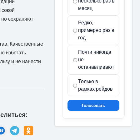
несколько раз в
ндации
месяц
ысокой
, но сохраняют
Редко,
примерно раз в
год
тав. Качественные
Почти никогда
но избегать
не
льзу и не нанести
останавливают
Только в
рамках рейдов
Голосовать
елиться: