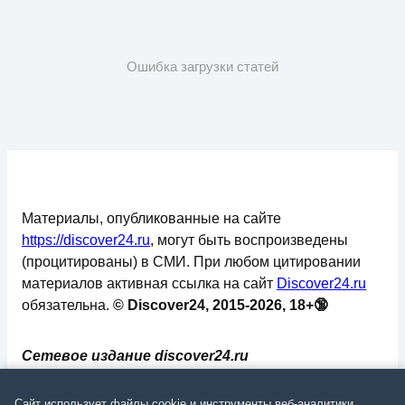
Ошибка загрузки статей
Материалы, опубликованные на сайте
https://discover24.ru
, могут быть воспроизведены
(процитированы) в СМИ. При любом цитировании
материалов активная ссылка на сайт
Discover24.ru
обязательна.
© Discover24, 2015-2026, 18+🔞
Сетевое издание discover24.ru
зарегистрировано в Федеральной службе по
надзору в сфере связи, информационных
Сайт использует файлы cookie и инструменты веб-аналитики.