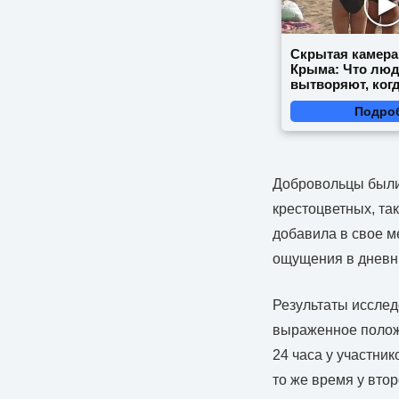
Скрытая камера
Крыма: Что лю
вытворяют, когд
видят...
Подро
Добровольцы были 
крестоцветных, так
добавила в свое м
ощущения в дневни
Результаты исслед
выраженное положи
24 часа у участни
то же время у вто