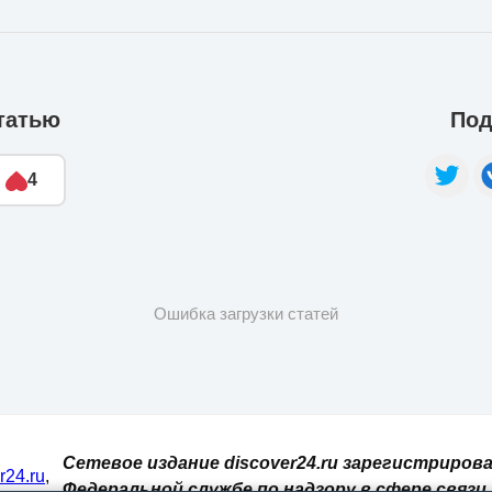
татью
Под
4
Ошибка загрузки статей
Сетевое издание discover24.ru зарегистрирова
er24.ru
,
Федеральной службе по надзору в сфере связи,