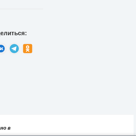
елиться:
но в