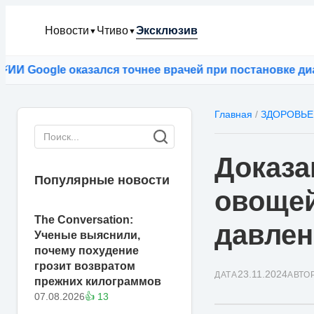
Новости
Чтиво
Эксклюзив
▼
▼
oogle оказался точнее врачей при постановке диагноз
Главная
/
ЗДОРОВЬЕ
Доказа
Популярные новости
овощей
The Conversation:
давлен
Ученые выяснили,
почему похудение
грозит возвратом
23.11.2024
ДАТА
АВТО
прежних килограммов
07.08.2026
👍 13