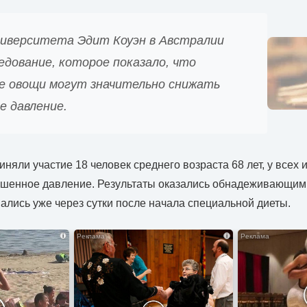
ниверситета Эдит Коуэн в Австралии
едование, которое показало, что
е овощи могут значительно снижать
е давление.
няли участие 18 человек среднего возраста 68 лет, у всех 
шенное давление. Результаты оказались обнадеживающими
лись уже через сутки после начала специальной диеты.
i
i