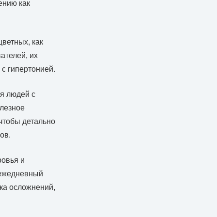
ению как
ветных, как
ателей, их
с гипертонией.
я людей с
олезное
чтобы детально
ов.
ровья и
 ежедневный
ка осложнений,