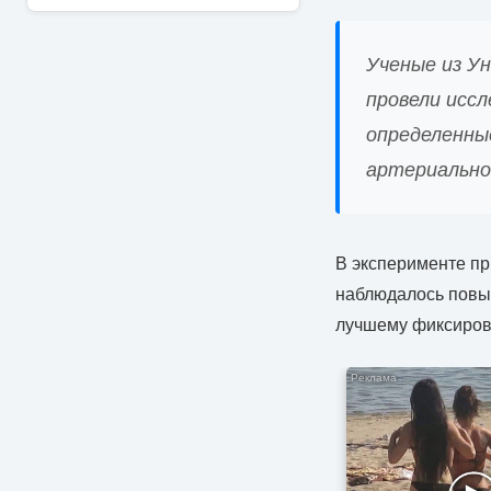
Ученые из У
провели иссл
определенны
артериально
В эксперименте при
наблюдалось повы
лучшему фиксирова