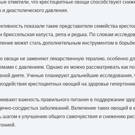
ые отметили, что крестоцветные овощи способствуют сниж
к и диастолического давления.
ивность показали такие представители семейства крестоц
и брюссельская капуста, репа и редька. По словам исследов
ление может стать дополнительным инструментом в борьбе 
то овощи не заменяют лекарственную терапию, особенно дл
мами с давлением. Однако их можно рассматривать как п
вной диете. Ученые планируют дальнейшие исследования, 
воздействия крестоцветных овощей на здоровье гипертоник
кивают важность правильного питания в поддержании здо
дечно-сосудистых заболеваний. Включение таких овощей в
ь шагом к улучшению общего самочувствия и снижению рис
тонией.