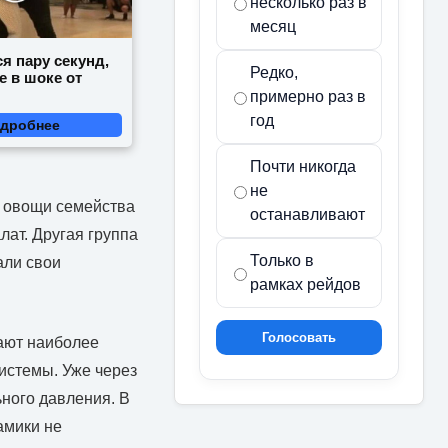
несколько раз в
месяц
я пару секунд,
Редко,
е в шоке от
примерно раз в
год
дробнее
Почти никогда
не
н овощи семейства
останавливают
алат. Другая группа
Только в
али свои
рамках рейдов
Голосовать
ают наиболее
истемы. Уже через
ного давления. В
амики не