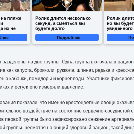
 на пляже
Ролик длится несколько
Ролик длитс
ди
секунд, а смеяться вы
но вы будет
а их не
будете долго
увиденного
бнее
Подробнее
По
разделены на две группы. Одна группа включала в рацио
ие как капуста, брокколи, руккола, шпинат, редька и кресс-с
еню кабачки, помидоры и корнеплоды. Участники фиксиров
ках и регулярно измеряли давление.
ования показали, что именно крестоцветные овощи оказыв
тельное воздействие на состояние сердечно-сосудистой с
ков первой группы было зафиксировано снижение артериаль
рой группы, несмотря на общий здоровый рацион, такой дин