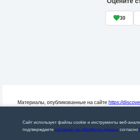
Оцените с
30
Материалы, опубликованные на сайте
https://discov
могут быть воспроизведены (процитированы) в СМ
любом цитировании материалов активная ссылка на
Сайт использует файлы cookie и инструменты веб-анал
Discover24.ru
обязательна.
© Discover24, 2015-2026
подтверждаете
согласие на обработку данных
согласно