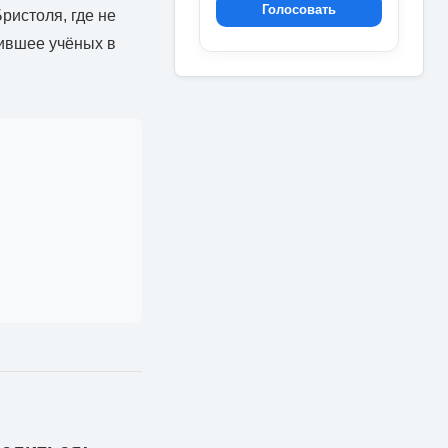
Голосовать
ристоля, где не
вившее учёных в