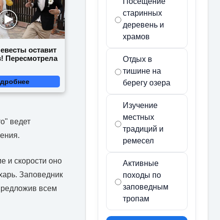
Посещение
старинных
деревень и
храмов
невесты оставит
в! Пересмотрела
Отдых в
тишине на
дробнее
берегу озера
Изучение
местных
о" ведет
традиций и
жения.
ремесел
е и скорости оно
Активные
ухарь. Заповедник
походы по
заповедным
предложив всем
тропам