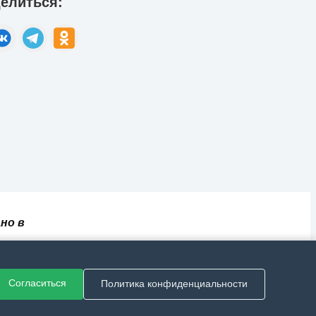
елиться:
но в
✅
📄
💬
🔐
📝
⚙️
ный
Согласиться
Политика конфиденциальности