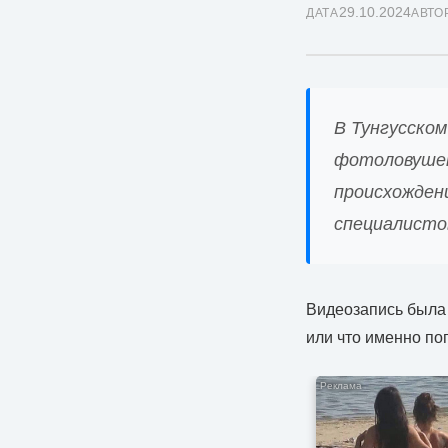
29.10.2024
ДАТА
АВТО
В Тунгусском
фотоловушек
происхожден
специалисто
Видеозапись была 
или что именно по