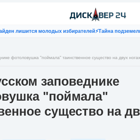
 лишится молодых избирателей
⚡
Тайна подземелий: сущ
днике фотоловушка "поймала" таинственное существо на двух нога
усском заповеднике
вушка "поймала"
венное существо на д