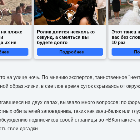
 на пляже
Ролик длится несколько
Этот танец 
ди
секунд, а смеяться вы
вас без сло
а их не
будете долго
10 раз
бнее
Подробнее
По
то на улице ночь. По мнению экспертов, таинственное "нечт
ной образ жизни, в светлое время суток скрываясь от окру
гавшееся на двух лапах, вызвало много вопросов: по форм
стных обитателей заповедника, таких как заяц-беляк или гл
обсуждению подписчиков своей страницы во «ВКонтакте», 
ь свои догадки.