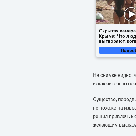
Скрытая камера
Крыма: Что лю
вытворяют, когд
видят...
Подро
На снимке видно, ч
исключительно ноч
Существо, передви
не похоже на изве
решил привлечь к 
желающим высказат