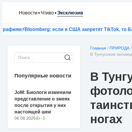
Новости
Чтиво
Эксклюзив
▼
▼
ям
⚡
Bloomberg: если в США запретят TikTok, то Байден
Главная
/
ПРИРОДА
/
В Тунгусском запове
В Тунг
Популярные новости
фотоло
JoM: Биологи изменили
представление о змеях
таинст
после открытия у них
настоящей шеи
ногах
06.08.2026
👍 -3